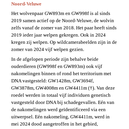
Noord-Veluwe
Het wolvenpaar GW893m en GW998f is al sinds 
2019 samen actief op de Noord-Veluwe, de wolvin 
zelfs vanaf de zomer van 2018. Het paar heeft sinds 
2019 ieder jaar welpen gekregen. Ook in 2024 
kregen zij welpen. Op wildcamerabeelden zijn in de 
zomer van 2024 vijf welpen gezien.
In de afgelopen periode zijn behalve beide 
ouderdieren (GW998f en GW893m) ook vijf 
nakomelingen binnen of rond het territorium met 
DNA vastgesteld: GW1428m, GW3694f, 
GW3878m, GW4008m en GW4411m (†). Van deze 
roedel werden in totaal vijf individuen genetisch 
vastgesteld door DNA bij schadegevallen. Eén van 
de nakomelingen werd geïdentificeerd via een 
uitwerpsel. Eén nakomeling, GW4411m, werd in 
mei 2024 dood aangetroffen in het gebied, 