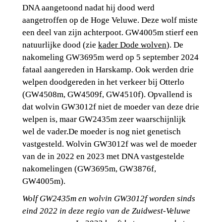
DNA aangetoond nadat hij dood werd 
aangetroffen op de Hoge Veluwe. Deze wolf miste 
een deel van zijn achterpoot. GW4005m stierf een 
natuurlijke dood (zie 
kader Dode wolven
). De 
nakomeling GW3695m werd op 5 september 2024 
fataal aangereden in Harskamp. Ook werden drie 
welpen doodgereden in het verkeer bij Otterlo 
(GW4508m, GW4509f, GW4510f). Opvallend is 
dat wolvin GW3012f niet de moeder van deze drie 
welpen is, maar GW2435m zeer waarschijnlijk 
wel de vader.De moeder is nog niet genetisch 
vastgesteld. Wolvin GW3012f was wel de moeder 
van de in 2022 en 2023 met DNA vastgestelde 
nakomelingen (GW3695m, GW3876f, 
GW4005m).
Wolf GW2435m en wolvin GW3012f worden sinds 
eind 2022 in deze regio van de Zuidwest-Veluwe 