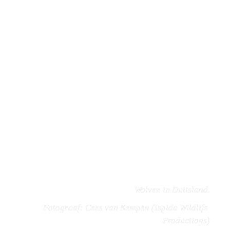
Monitoring in de 
provincies
Wolven in Duitsland.
Fotograaf: Cees van Kempen (Ispida Wildlife 
Productions)