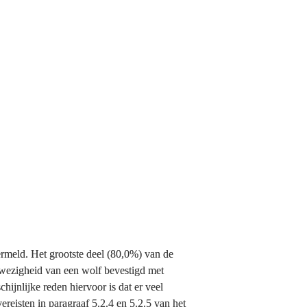
(exclusief schadedata).
rmeld. Het grootste deel (80,0%) van de 
wezigheid van een wolf bevestigd met 
nlijke reden hiervoor is dat er veel 
bewijsmateriaal nodig is voordat deze meldingen met zekerheid kunnen worden toegewezen aan een wolf (zie de vereisten in paragraaf 5.2.4 en 5.2.5 van het 