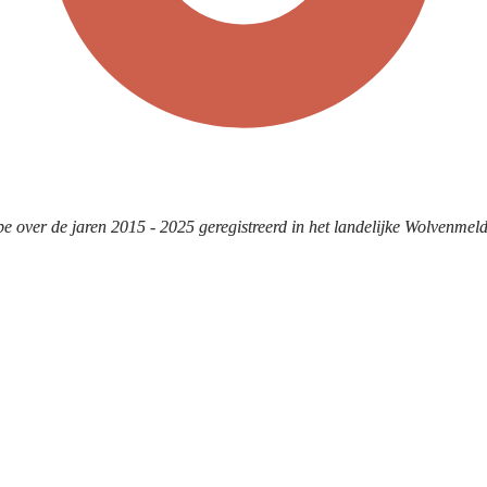
 over de jaren 2015 - 2025 geregistreerd in het landelijke Wolvenmeld
rzicht, komt uit het 
landelijke Wolvenmeldpunt van BIJ12
en u
lvenmeldpunt is belegd bij de Zoogdiervereniging in opdracht 
acht gekregen om de genetische analyses van wolvensporen uit 
e en gevalideerde wolvenwaarnemingen vanaf 2015.
?