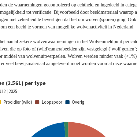
den de waarnemingen gecontroleerd op echtheid en ingedeeld in categor
mogelijkheid tot verificatie. Bijvoorbeeld door beeldmateriaal waarop a
ingen met zekerheid te bevestigen dat het om wolven(sporen) ging. Ook
om een beeld te vormen van mogelijke wolvenactiviteit in Nederland.
5 het aantal zekere wolvenwaarnemingen in het Wolvenmeldpunt per cate
en die op foto of (wild)camerabeelden zijn vastgelegd (‘wolf gezien’; 
r middel van wolvenuitwerpselen. Wolven werden minder vaak (<1%) be
 er veel bewijsmateriaal aangeleverd moet worden voordat deze waarn