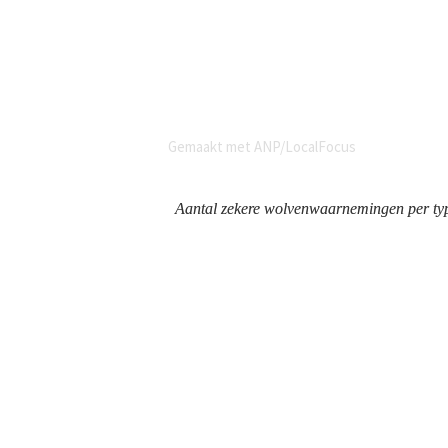
Aantal zekere wolvenwaarnemingen per type
Data Wolvenmeldpunt
De data die gebruikt is voor dit jaarove
coördinatie en uitvoering van het Wo
Research (WENR) heeft van BIJ12 opdr
verzameling van alle gedocumenteerd
Hoe verzamelt BIJ12 waarnemingen