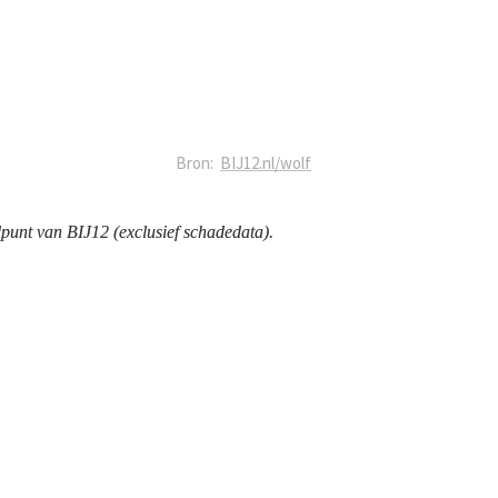
punt van BIJ12 (exclusief schadedata).
it de schadedata van BIJ12. De 
van BIJ12. Wageningen Environmental 
te voeren. De data bevat de 