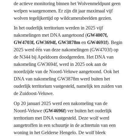
de actieve monitoring binnen het Wolvenmeldpunt geen 
welpen waargenomen. Er zijn dit jaar maximaal vijf 
wolven tegelijkertijd op wildcamerabeelden gezien.
In het ouderlijk territorium werden in 2025 vijf 
nakomelingen met DNA aangetoond (
GW4007f, 
GW4703f, GW3694f, GW3878m 
en
 GW4691f
). Begin 
2025 werd één van deze nakomelingen (GW4703f) op 
de N344 bij Apeldoorn doodgereden. Het DNA van 
nakomeling GW3694f, werd in 2025 ook aan de 
noordzijde van de Noord-Veluwe aangetoond. Ook het 
DNA van nakomeling GW3878m werd buiten het 
ouderlijk territorium vastgesteld, namelijk ten zuiden van 
de Zuidoost-Veluwe.
Op 20 januari 2025 werd een nakomeling van de 
Noord-Veluwe (
GW4696f
) ver buiten het ouderlijk 
territorium met DNA vastgesteld. Deze wolf werd 
aangetroffen in een schuurtje in de achtertuin van een 
woning in het Gelderse Hengelo. De wolf bleek 