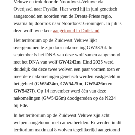
Veluwe en trok door de Noordwest-Veluwe via 
Overijssel naar Fryslân. Hier werd hij in juni genetisch 
aangetoond ten noorden van de Drents-Friese regio, 
waarna hij doortrok naar Noordoost-Groningen. In juli is 
deze wolf twee keer 
aangetoond in Duitsland
.
Het territorium op de Zuidwest-Veluwe lijkt 
overgenomen te zijn door nakomeling GW3876f. In 
september is het DNA van deze wolf samen aangetoond 
met het DNA van wolf 
GW4242m
. Eind 2025 werd 
duidelijk dat deze twee wolven een paar vormen toen er 
meerdere nakomelingen genetisch werden vastgesteld in 
het gebied (
GW5424m
,
 GW5425m
,
 GW5426m
 en 
GW5427f
). Op 14 november werd één van deze 
nakomelingen (GW5426m) doodgereden op de N224 
bij Ede.
In het territorium op de Zuidwest-Veluwe zijn acht 
welpen aangetoond met camerabeelden. Er werden in dit 
territorium maximaal 8 wolven tegelijkertijd aangetoond 