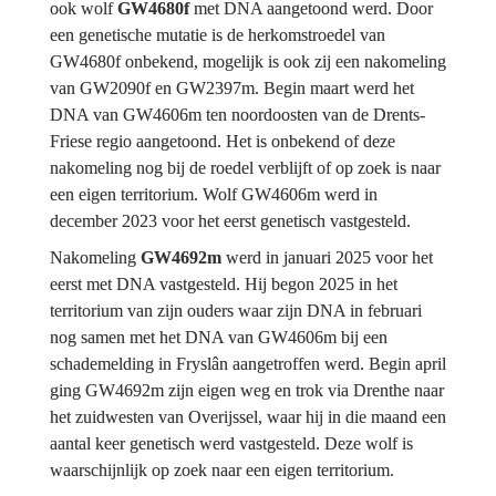
ook wolf 
GW4680f
 met DNA aangetoond werd. Door 
een genetische mutatie is de herkomstroedel van 
GW4680f
onbekend, mogelijk is ook zij een nakomeling 
van GW2090f en GW2397m. Begin maart werd het 
DNA van GW4606m ten noordoosten van de Drents-
Friese regio aangetoond. Het is onbekend of deze 
nakomeling nog bij de roedel verblijft of op zoek is naar 
een eigen territorium. Wolf GW4606m werd in 
december 2023 voor het eerst genetisch vastgesteld.
Nakomeling 
GW4692m
 werd in januari 2025 voor het 
eerst met DNA vastgesteld. Hij begon 2025 in het 
territorium van zijn ouders waar zijn DNA in februari 
nog samen met het DNA van GW4606m bij een 
schademelding in Fryslân aangetroffen werd. Begin april 
ging GW4692m zijn eigen weg en trok via Drenthe naar 
het zuidwesten van Overijssel, waar hij in die maand een 
aantal keer genetisch werd vastgesteld. Deze wolf is 
waarschijnlijk op zoek naar een eigen territorium.