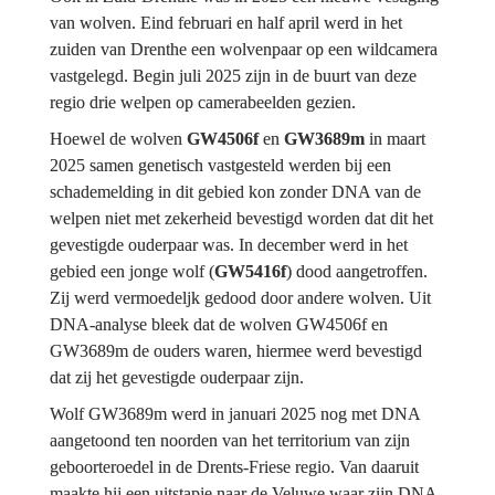
van wolven. Eind februari en half april werd in het 
zuiden van Drenthe een wolvenpaar op een wildcamera 
vastgelegd. Begin juli 2025 zijn in de buurt van deze 
regio drie welpen op camerabeelden gezien.
Hoewel de wolven 
GW4506f
 en 
GW3689m 
in maart 
2025 samen genetisch vastgesteld werden bij een 
schademelding in dit gebied kon zonder DNA van de 
welpen niet met zekerheid bevestigd worden dat dit het 
gevestigde ouderpaar was. In december werd in het 
gebied een jonge wolf (
GW5416f
) dood aangetroffen. 
Zij werd vermoedeljk gedood door andere wolven. Uit 
DNA-analyse bleek dat de wolven GW4506f en 
GW3689m de ouders waren, hiermee werd bevestigd 
dat zij het gevestigde ouderpaar zijn.
Wolf GW3689m werd in januari 2025 nog met DNA 
aangetoond ten noorden van het territorium van zijn 
geboorteroedel in de Drents-Friese regio. Van daaruit 
maakte hij een uitstapje naar de Veluwe waar zijn DNA 