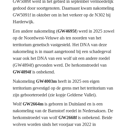
GW5089f
werd in het gebied in september vermoedelijk 
gedood door soortgenoten. Daarnaast kwam nakomeling 
GW5091f in oktober om in het verkeer op de N302 bij 
Harderwijk.
Een andere nakomeling (
GW4695f
) werd in 2025 zowel 
op de Noordwest-Veluwe als ten noorden van het 
territorium genetisch vastgesteld. Het DNA van deze 
nakomeling is in maart aangetoond bij een schadegeval 
waar ook het DNA van een wolf uit een andere roedel 
(GW4894f) gevonden werd. De herkomstroedel van 
GW4894f
 is onbekend.
Nakomeling 
GW4003m
 heeft in 2025 een eigen 
territorium gevestigd op de grens met het territorium van 
zijn geboorteroedel (zie kopje 
Gelderse Vallei
).
Wolf 
GW2664m
 is geboren in Duitsland en is een 
nakomeling van de Barnstorf roedel in Nedersaksen. De 
herkomstroedel van wolf 
GW2668f
 is onbekend. Beide 
wolven worden sinds het voorjaar van 2022 in 