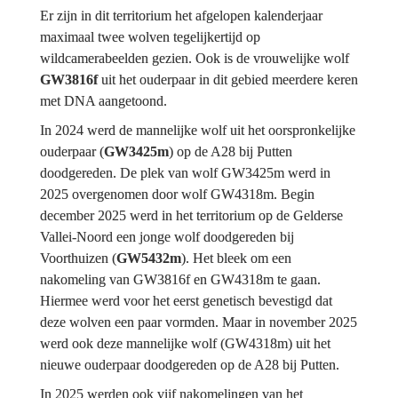
Er zijn in dit territorium het afgelopen kalenderjaar 
maximaal twee wolven tegelijkertijd op 
wildcamerabeelden gezien. Ook is de vrouwelijke wolf 
GW3816f 
uit het ouderpaar in dit gebied meerdere keren 
met DNA aangetoond.
In 2024 werd de mannelijke wolf uit het oorspronkelijke 
ouderpaar (
GW3425m
) op de A28 bij Putten 
doodgereden. De plek van wolf GW3425m werd in 
2025 overgenomen door wolf GW4318m. Begin 
december 2025 werd in het territorium op de Gelderse 
Vallei-Noord een jonge wolf doodgereden bij 
Voorthuizen (
GW5432m
). Het bleek om een 
nakomeling van GW3816f en GW4318m te gaan. 
Hiermee werd voor het eerst genetisch bevestigd dat 
deze wolven een paar vormden. Maar in november 2025 
werd ook deze mannelijke wolf (GW4318m) uit het 
nieuwe ouderpaar doodgereden op de A28 bij Putten.
In 2025 werden ook vijf nakomelingen van het 