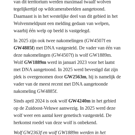
van dit territorium werden maximaal twaalf wolven 
tegelijkertijd op wildcamerabeelden aangetoond. 
Daarnaast is in het westelijke deel van dit gebied in het 
Wolvenmeldpunt een melding gedaan van welpen, 
waarbij één welp op beeld is vastgelegd.
In 2025 zijn ook twee nakomelingen (
GW4507f
 en 
GW4885f
) met DNA vastgesteld. De vader van één van 
deze nakomelingen (GW4507f) is wolf GW1889m. 
Wolf 
GW1889m
 werd in januari 2023 voor het laatst 
met DNA aangetoond. In 2025 werd bevestigd dat zijn 
plek is overgenomen door 
GW2563m
, hij is namelijk de 
vader van de meest recent met DNA aangetoonde 
nakomeling GW4885f.
Sinds april 2024 is ook wolf 
GW4240m
 in het gebied 
op de Zuidoost-Veluwe aanwezig. In 2025 werd deze 
wolf weer een aantal keer genetisch vastgesteld. De 
herkomst roedel van deze wolf is onbekend.
Wolf GW2363f en wolf GW1889m werden in het 