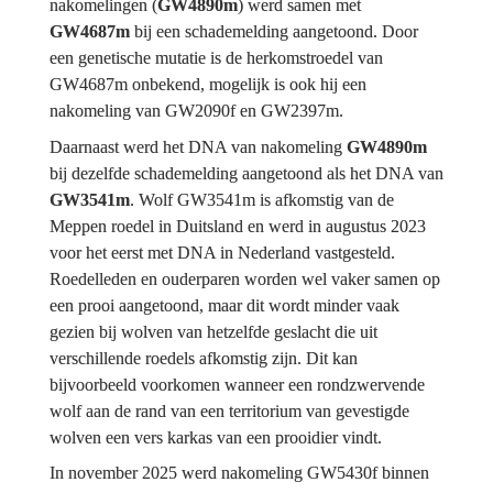
nakomelingen (
GW4890m
) werd samen met 
GW4687m
 bij een schademelding aangetoond. Door 
een genetische mutatie is de herkomstroedel van 
GW4687m
onbekend, mogelijk is ook hij een 
nakomeling van GW2090f en GW2397m.
Daarnaast werd het DNA van nakomeling 
GW4890m
bij dezelfde schademelding aangetoond als het DNA van 
GW3541m
. Wolf GW3541m is afkomstig van de 
Meppen roedel in Duitsland en werd in augustus 2023 
voor het eerst met DNA in Nederland vastgesteld. 
Roedelleden en ouderparen worden wel vaker samen op 
een prooi aangetoond, maar dit wordt minder vaak 
gezien bij wolven van hetzelfde geslacht die uit 
verschillende roedels afkomstig zijn. Dit kan 
bijvoorbeeld voorkomen wanneer een rondzwervende 
wolf aan de rand van een territorium van gevestigde 
wolven een vers karkas van een prooidier vindt.
In november 2025 werd nakomeling 
GW5430f
 binnen 