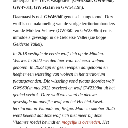
ouderpaar met DNA vastgesteld (
GW4888f, GW4698f, 
GW4701f, GW5421m 
en
GW5422m
).
Daarnaast is ook 
GW4694f 
genetisch aangetoond. Deze 
wolf is een nakomeling van de vorige territoriumhouders 
van de Midden-Veluwe (GW960f en GW2398m) en is 
inmiddels gevestigd in de Gelderse Vallei (zie kopje 
Gelderse Vallei
).
In 2018 vestigde de eerste wolf zich op de Midden-
Veluwe. In 2022 werden hier voor het eerst welpen 
geboren
. 
In 2023 zijn er geen welpen aangetoond en 
heeft er een wisseling van wolven in het territorium 
plaatsgevonden. Die wisseling vond plaats doordat wolf 
GW960f in mei 2023 overleed en wolf GW2398m uit het 
gebied vertrok. Deze wolf was werd de nieuwe 
gevestigde mannelijke wolf van het Hechtel-Eksel-
territorium in Vlaanderen, België. Maar in oktober 2025 
werd bekend dat deze wolf zich niet meer bij deze 
Vlaamse roedel bevindt en 
mogelijk is overleden
. Het 