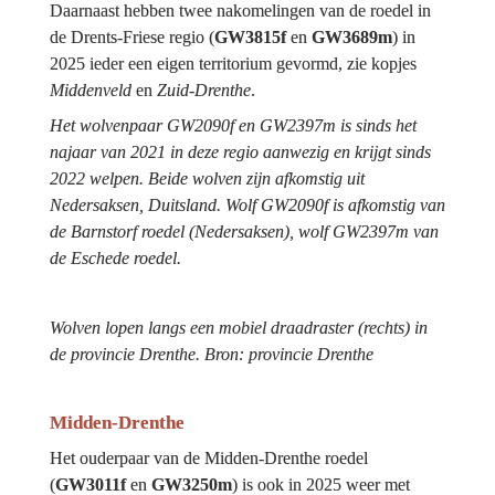
Daarnaast hebben twee nakomelingen van de roedel in 
de Drents-Friese regio (
GW3815f 
en 
GW3689m
)
in 
2025 ieder een eigen territorium gevormd, zie kopjes 
Middenveld
 en 
Zuid-Drenthe
.
Het wolvenpaar GW2090f en GW2397m is sinds het 
najaar van 2021 in deze regio aanwezig en krijgt sinds 
2022 welpen. Beide wolven zijn afkomstig uit 
Nedersaksen, Duitsland. Wolf GW2090f is afkomstig van 
de Barnstorf roedel (Nedersaksen), wolf GW2397m van 
de Eschede roedel.
Wolven lopen langs een mobiel draadraster (rechts) in 
de provincie Drenthe. Bron: provincie Drenthe
Midden-Drenthe
Het ouderpaar van de Midden-Drenthe roedel 
(
GW3011f 
en 
GW3250m
) is ook in 2025 weer met 