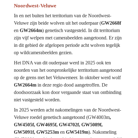
Noordwest-Veluwe
In en net buiten het territorium van de Noordwest-
Veluwe zijn beide wolven uit het ouderpaar (
GW2668f
en 
GW2664m
) genetisch vastgesteld. In dit territorium 
zijn vijf welpen met camerabeelden aangetoond. Er zijn 
in dit gebied de afgelopen periode acht wolven tegelijk 
op wildcamerabeelden gezien.
Het DNA van dit ouderpaar werd in 2025 ook ten 
noorden van het oorspronkelijke territorium aangetoond 
op de grens met het Veluwemeer. In oktober werd wolf 
GW2664m
 in deze regio dood aangetroffen. De 
doodsoorzaak kon door vergaande staat van ontbinding 
niet vastgesteld worden.
In 2025 werden acht nakomelingen van de Noordwest-
Veluwe roedel genetisch aangetoond (
GW4003m
, 
GW4505f, GW4695f, GW4702f, GW5089f, 
GW5091f, GW5253m 
en
 GW5419m
). Nakomeling 