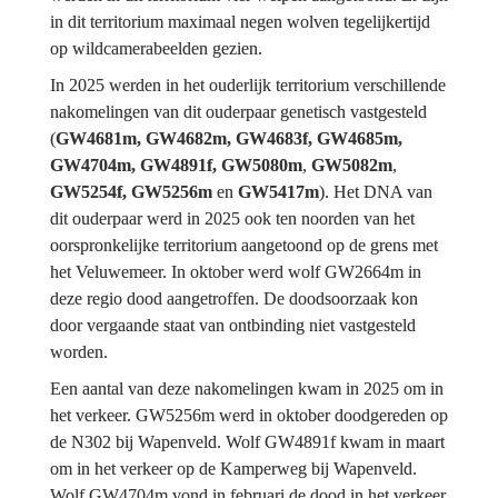
in dit territorium maximaal negen wolven tegelijkertijd 
op wildcamerabeelden gezien.
In 2025 werden in het ouderlijk territorium verschillende 
nakomelingen van dit ouderpaar genetisch vastgesteld 
(
GW4681m, GW4682m, GW4683f, GW4685m, 
GW4704m, GW4891f, GW5080m
, 
GW5082m
, 
GW5254f, GW5256m 
en
 GW5417m
). Het DNA van 
dit ouderpaar werd in 2025 ook ten noorden van het 
oorspronkelijke territorium aangetoond op de grens met 
het Veluwemeer. In oktober werd wolf GW2664m in 
deze regio dood aangetroffen. De doodsoorzaak kon 
door vergaande staat van ontbinding niet vastgesteld 
worden.
Een aantal van deze nakomelingen kwam in 2025 om in 
het verkeer. GW5256m werd in oktober doodgereden op 
de N302 bij Wapenveld. Wolf GW4891f kwam in maart 
om in het verkeer op de Kamperweg bij Wapenveld. 
Wolf GW4704m vond in februari de dood in het verkeer 