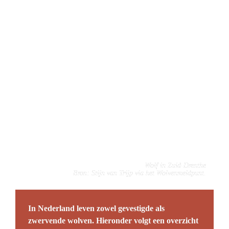
Wolf in Zuid-Drenthe
Bron: Stijn van Trijp via het Wolvenmeldpunt.
In Nederland leven zowel gevestigde als 
zwervende wolven. Hieronder volgt een overzicht 