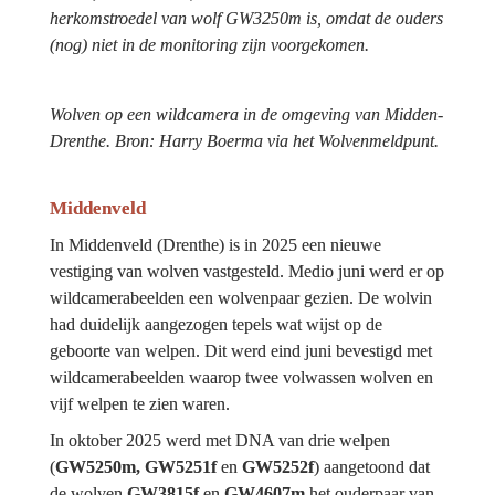
herkomstroedel van wolf GW3250m is, omdat de ouders 
(nog) niet in de monitoring zijn voorgekomen.
Wolven op een wildcamera in de omgeving van Midden-
Drenthe. Bron: Harry Boerma via het Wolvenmeldpunt.
Middenveld
In Middenveld (Drenthe) is in 2025 een nieuwe 
vestiging van wolven vastgesteld. Medio juni werd er op 
wildcamerabeelden een wolvenpaar gezien. De wolvin 
had duidelijk aangezogen tepels wat wijst op de 
geboorte van welpen. Dit werd eind juni bevestigd met 
wildcamerabeelden waarop twee volwassen wolven en 
vijf welpen te zien waren.
In oktober 2025 werd met DNA van drie welpen 
(
GW5250m, GW5251f
 en 
GW5252f
) aangetoond dat 
de wolven 
GW3815f 
en 
GW4607m
 het ouderpaar van 