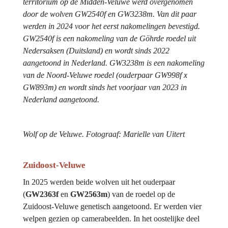
territorium op de Midden-Veluwe werd overgenomen 
door de wolven GW2540f en GW3238m. Van dit paar 
werden in 2024 voor het eerst nakomelingen bevestigd. 
GW2540f is een nakomeling van de Göhrde roedel uit 
Nedersaksen (Duitsland) en wordt sinds 2022 
aangetoond in Nederland. GW3238m is een nakomeling 
van de Noord-Veluwe roedel (ouderpaar GW998f x 
GW893m) en wordt sinds het voorjaar van 2023 in 
Nederland aangetoond.
Wolf op de Veluwe. Fotograaf: Marielle van Uitert
Zuidoost-Veluwe
In 2025 werden beide wolven uit het ouderpaar 
(
GW2363f 
en 
GW2563m
) van de roedel op de 
Zuidoost-Veluwe genetisch aangetoond. Er werden vier 
welpen gezien op camerabeelden. In het oostelijke deel 