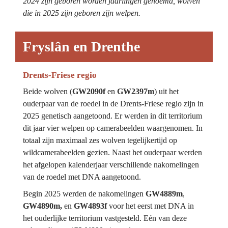
2024 zijn geboren worden jaarlingen genoemd, wolven 
die in 2025 zijn geboren zijn welpen.
Fryslân en Drenthe
Drents-Friese regio
Beide wolven (
GW2090f
 en 
GW2397m
) uit het 
ouderpaar van de roedel in de Drents-Friese regio zijn in 
2025 genetisch aangetoond. Er werden in dit territorium 
dit jaar vier welpen op camerabeelden waargenomen. In 
totaal zijn maximaal zes wolven tegelijkertijd op 
wildcamerabeelden gezien. Naast het ouderpaar werden 
het afgelopen kalenderjaar verschillende nakomelingen 
van de roedel met DNA aangetoond.
Begin 2025 werden de nakomelingen 
GW4889m
,
GW4890m, 
en 
GW4893f 
voor het eerst met DNA in 
het ouderlijke territorium vastgesteld. Eén van deze 