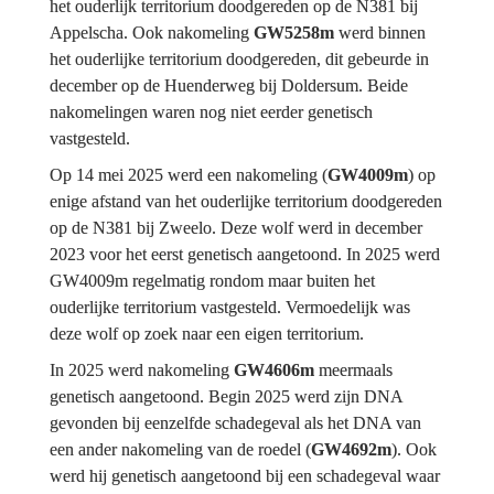
het ouderlijk territorium doodgereden op de N381 bij 
Appelscha. Ook nakomeling 
GW5258m
 werd binnen 
het ouderlijke territorium doodgereden, dit gebeurde in 
december op de Huenderweg bij Doldersum. Beide 
nakomelingen waren nog niet eerder genetisch 
vastgesteld.
Op 14 mei 2025 werd een nakomeling (
GW4009m
) op 
enige afstand van het ouderlijke territorium doodgereden 
op de N381 bij Zweelo. Deze wolf werd in december 
2023 voor het eerst genetisch aangetoond. In 2025 werd 
GW4009m regelmatig rondom maar buiten het 
ouderlijke territorium vastgesteld. Vermoedelijk was 
deze wolf op zoek naar een eigen territorium.
In 2025 werd nakomeling 
GW4606m
 meermaals 
genetisch aangetoond. Begin 2025 werd zijn DNA 
gevonden bij eenzelfde schadegeval als het DNA van 
een ander nakomeling van de roedel (
GW4692m
). Ook 
werd hij genetisch aangetoond bij een schadegeval waar 