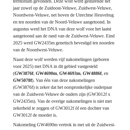
territorium gevonden. Deze wolf werd gedurende het 
jaar zowel op de Zuidoost-Veluwe, Zuidwest-Veluwe, 
Noordwest-Veluwe, net boven de Utrechtse Heuvelrug 
en ten noorden van de Noord-Veluwe aangetoond. In 
augustus werd het DNA van deze wolf voor het laatst 
aangetoond aan de rand van de Zuidwest-Veluwe. Eind 
2025 werd GW2435m genetisch bevestigd ten noorden 
van de Noordwest-Veluwe.
Naast deze wolf werden vijf nakomelingen (geboren 
voor 2025) met DNA in dit gebied vastgesteld 
(
GW3876f
, 
GW4690m
,
 GW4693m
,
GW4886f
,
en
GW5078f
). Van één van deze nakomelingen 
(GW3876f) is zeker dat het oorspronkelijke ouderpaar 
van de Zuidwest-Veluwe de ouders zijn (GW3012f x 
GW2435m). Van de overige nakomelingen is niet met 
zekerheid te zeggen of GW3012f óf een dochter van 
GW3012f de moeder is.
Nakomeling GW4690m vertrok in mei uit de Zuidwest-