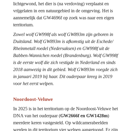
lichtgewond, het dier is (na verdoving) verplaatst en 
vrijgelaten in een natuurgebied in de omgeving. Het is 
aannemelijk dat GW4696f op zoek was naar een eigen 
territorium.
Zowel wolf GW998f als wolf GW893m zijn geboren in 
Duitsland. Wolf GW893m is afkomstig uit de Eschede/ 
Rheinmetall roedel (Nedersaksen) en GW998f uit de 
Babben-Wannichen roedel (Brandenburg). Wolf GW998f 
is de eerste wolf die zich vestigde in Nederland en sinds 
2018 aanwezig in dit gebied. Wolf GW893m voegde zich 
in januari 2019 bij haar. Dit ouderpaar kreeg in 2019 
voor het eerst welpen.
Noordoost-Veluwe
In 2025 is in het territorium op de Noordoost-Veluwe het 
DNA van het ouderpaar (
GW2666f en GW1428m
) 
meerdere keren vastgesteld. Op wildcamerabeelden 
werden in dit territorium vier welpen aangetoond. Er zijn 