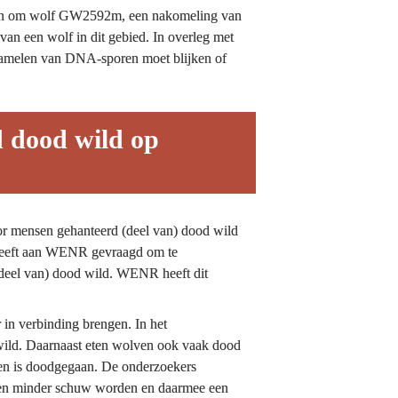
toen om wolf GW2592m, een nakomeling van 
van een wolf in dit gebied. In overleg met 
rzamelen van DNA-sporen moet blijken of 
 dood wild op 
or mensen gehanteerd (deel van) dood wild 
heeft aan WENR gevraagd om te 
eel van) dood wild. WENR heeft dit 
in verbinding brengen. In het 
ild. Daarnaast eten wolven ook vaak dood 
ken is doodgegaan. De onderzoekers 
lven minder schuw worden en daarmee een 