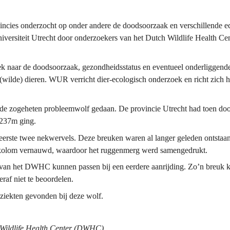
cies onderzocht op onder andere de doodsoorzaak en verschillende ecol
niversiteit Utrecht door onderzoekers van het Dutch Wildlife Health
naar de doodsoorzaak, gezondheidsstatus en eventueel onderliggende 
lde) dieren. WUR verricht dier-ecologisch onderzoek en richt zich hierb
de zogeheten probleemwolf gedaan. De provincie Utrecht had toen doo
3237m ging.
eerste twee nekwervels. Deze breuken waren al langer geleden ontstaan
lkolom vernauwd, waardoor het ruggenmerg werd samengedrukt.
an het DWHC kunnen passen bij een eerdere aanrijding. Zo’n breuk ka
eraf niet te beoordelen.
 ziekten gevonden bij deze wolf.
Wildlife Health Center (DWHC)