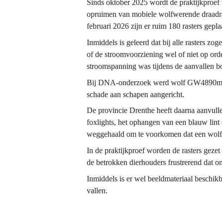
Sinds oktober 2025 wordt de praktijkproef
opruimen van mobiele wolfwerende draadras
Inmiddels is geleerd dat bij alle rasters zo
of de stroomvoorziening wel of niet op ord
stroomspanning was tijdens de aanvallen 
Bij DNA-onderzoek werd wolf GW4890m aange
schade aan schapen aangericht.
De provincie Drenthe heeft daarna aanvulle
foxlights, het ophangen van een blauw lint
weggehaald om te voorkomen dat een wolf h
In de praktijkproef worden de rasters geze
de betrokken dierhouders frustrerend dat on
Inmiddels is er wel beeldmateriaal beschi
vallen.​​