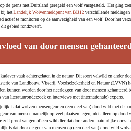
op de grens met Duitsland geregeld een wolf vastgesteld.  Het ging 
bij het 
Landelijk Wolvenmeldpunt van BIJ12
 verschillende meldingen 
bied actief te monitoren op de aanwezigheid van een wolf. Door het ve
n dit gebied rondzwerft.
vloed van door mensen gehanteerd
kadaver vaak achtergelaten in de natuur. Dit soort valwild en ander do
sterie van Landbouw, Visserij, Voedselzekerheid en Natuur (LVVN) 
n kunnen worden door het neerleggen van door mensen gehanteerd (d
van literatuuronderzoek en interviews met (internationale) experts.
jnlijk is dat wolven mensengeur en (een deel van) dood wild met elkaar 
ur van mensen namelijk op veel plaatsen tegen, niet alleen op dood w
e zelf prooi vangen of een wild dier dat door andere natuurlijke oorza
jnlijk is dat door de geur van mensen op (een deel van) dood wild wo