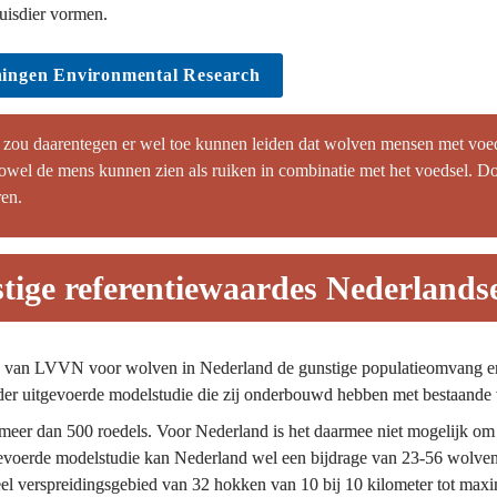
uisdier vormen.
ningen Environmental Research
zou daarentegen er wel toe kunnen leiden dat wolven mensen met voeds
wel de mens kunnen zien als ruiken in combinatie met het voedsel. Do
ren.
tige referentiewaardes Nederlands
e van LVVN voor wolven in Nederland de gunstige populatieomvang en h
rder uitgevoerde modelstudie die zij onderbouwd hebben met bestaande 
meer dan 500 roedels. Voor Nederland is het daarmee niet mogelijk om 
voerde modelstudie kan Nederland wel een bijdrage van 23-56 wolvenr
eel verspreidingsgebied van 32 hokken van 10 bij 10 kilometer tot max