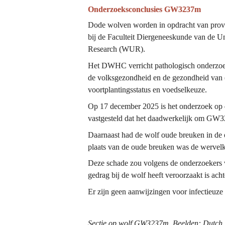
Onderzoeksconclusies GW3237m
Dode wolven worden in opdracht van provin
bij de Faculteit Diergeneeskunde van de U
Research (WUR).
Het DWHC verricht pathologisch onderzoek 
de volksgezondheid en de gezondheid van (wi
voortplantingsstatus en voedselkeuze.
Op 17 december 2025 is het onderzoek op 
vastgesteld dat het daadwerkelijk om GW
Daarnaast had de wolf oude breuken in de 
plaats van de oude breuken was de werve
Deze schade zou volgens de onderzoekers v
gedrag bij de wolf heeft veroorzaakt is acht
Er zijn geen aanwijzingen voor infectieuze
Sectie op wolf GW3237m. Beelden: Dutch 