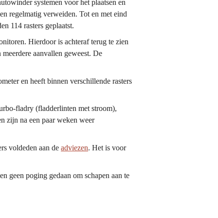
utowinder systemen voor het plaatsen en 
n regelmatig verweiden. Tot en met eind 
februari 2026 zijn er ruim 180 rasters geplaatst. Bij de eerdere proef van oktober 2024 en tot en met mei 2025 werden 114 rasters geplaatst.	
nitoren. Hierdoor is achteraf terug te zien 
n meerdere aanvallen geweest. De 
er en heeft binnen verschillende rasters 
o-fladry (fladderlinten met stroom), 
en zijn na een paar weken weer 
ers voldeden aan de 
adviezen
. Het is voor 
ben geen poging gedaan om schapen aan te 