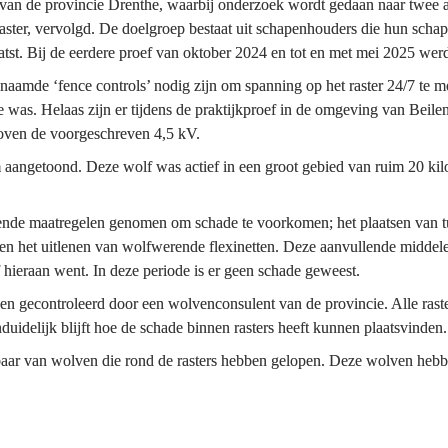
 van de provincie Drenthe, waarbij onderzoek wordt gedaan naar twee a
ter, vervolgd. De doelgroep bestaat uit schapenhouders die hun schape
genaamde ‘fence controls’ nodig zijn om spanning op het raster 24/7 te mo
e was. Helaas zijn er tijdens de praktijkproef in de omgeving van Beile
boven de voorgeschreven 4,5 kV.
toond. Deze wolf was actief in een groot gebied van ruim 20 kilomet
nde maatregelen genomen om schade te voorkomen; het plaatsen van turb
 en het uitlenen van wolfwerende flexinetten. Deze aanvullende middel
ieraan went. In deze periode is er geen schade geweest.
t en gecontroleerd door een wolvenconsulent van de provincie. Alle rast
duidelijk blijft hoe de schade binnen rasters heeft kunnen plaatsvinden.
kbaar van wolven die rond de rasters hebben gelopen. Deze wolven heb