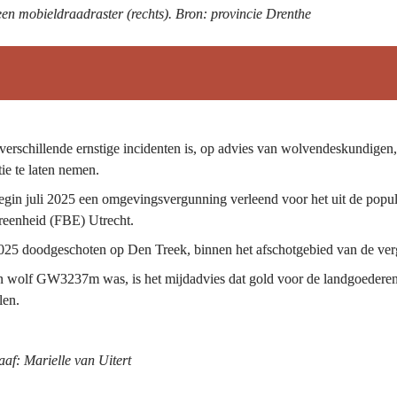
 een mobieldraadraster (rechts). Bron: provincie Drenthe
schillende ernstige incidenten is, op advies van wolvendeskundigen,
tie te laten nemen.
gin juli 2025 een omgevingsvergunning verleend voor het uit de popula
reenheid (FBE) Utrecht.
 doodgeschoten op Den Treek, binnen het afschotgebied van de ver
wolf GW3237m was, is het mijdadvies dat gold voor de landgoederen, 
len.
af: Marielle van Uitert