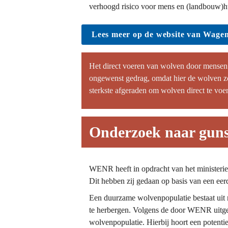
verhoogd risico voor mens en (landbouw)h
Lees meer op de website van Wage
Het direct voeren van wolven door mensen 
ongewenst gedrag, omdat hier de wolven zo
sterkste afgeraden om wolven direct te voe
Onderzoek naar guns
WENR heeft in opdracht van het ministeri
Dit hebben zij gedaan op basis van een ee
Een duurzame wolvenpopulatie bestaat uit 
te herbergen. Volgens de door WENR uitge
wolvenpopulatie. Hierbij hoort een potenti