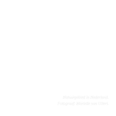
Natuurgebied in Nederland.

Fotograaf: Marielle van Uitert.