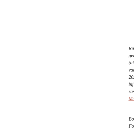
Ru
ge
(u
va
20
bij
Mo
Bo
Fo