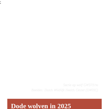
;
Beelden: Dutch Wildlife Health Center (DWHC)
Dode wolven in 2025