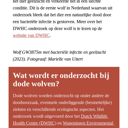
het dier geelzucht en verkeerde het in een slechte 
conditie. Dit is de eerste wolf in Nederland waarvan uit 
onderzoek bleek dat het dier een natuurlijke dood door 
een bacteriële infectie is gestorven. Meer over het 
DWHC-onderzoek op deze wolf is te lezen op de 
website van DWHC
.
Wolf 
GW3875m 
met bacteriële infectie en geelzucht 
(2023). Fotograaf: Marielle van Uitert
Wat wordt er onderzocht bij 
dode wolven?
Dode wolven worden onderzocht op onder andere de 
doodsoorzaak, eventuele onderliggende (besmettelijke) 
ziekten en verschillende ecologische aspecten. Het 
onderzoek wordt uitgevoerd door het
Dutch Wildlife 
Health Centre (DWHC)
 en 
Wageningen Environmental 